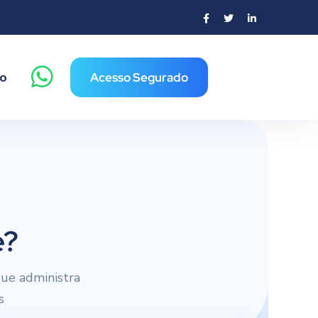
o
Acesso Segurado
e?
ue administra
s