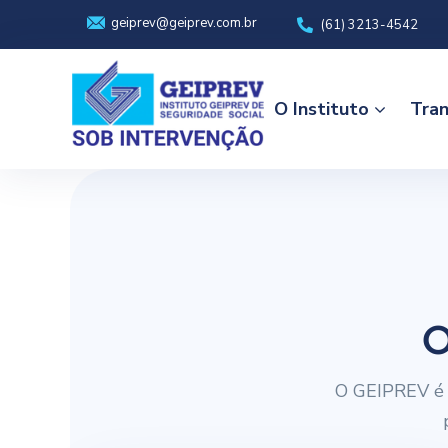
geiprev@geiprev.com.br
(61) 3213-4542
O Instituto
Tran
O
O GEIPREV é 