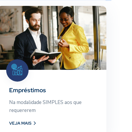
Empréstimos
Na modalidade SIMPLES aos que
requererem
Empréstimos
E
Na modalidade SIMPLES aos que
Co
VEJA MAIS
requererem
em
VEJA MAIS
VE