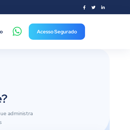
o
Acesso Segurado
e?
ue administra
s