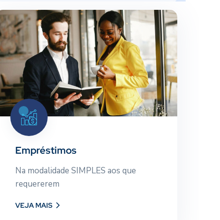
Empréstimos
Na modalidade SIMPLES aos que
requererem
Empréstimos
E
Na modalidade SIMPLES aos que
Co
VEJA MAIS
requererem
em
VEJA MAIS
VE