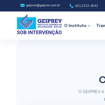
geiprev@geiprev.com.br
(61) 3213-4542
O Instituto
Tran
O
O GEIPREV é 