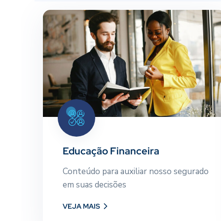
s
Educação Financeira
e
Conteúdo para auxiliar nosso
m
segurado em suas decisões
Educação Financeira
Conteúdo para auxiliar nosso segurado
VEJA MAIS
em suas decisões
VEJA MAIS