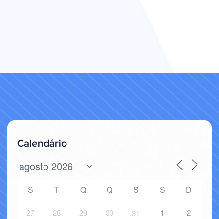
Calendário
S
T
Q
Q
S
S
D
27
28
29
30
1
2
31