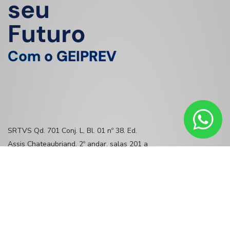
seu
Futuro
Com o GEIPREV
SRTVS Qd. 701 Conj. L, Bl. 01 nº 38. Ed.
Assis Chateaubriand, 2º andar, salas 201 a
207, 209 e 211. CEP: 70340-906
geiprev@geiprev.com.br
(61) 3213-4542