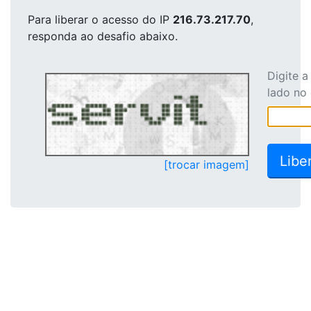
Para liberar o acesso
do IP
216.73.217.70
,
responda ao desafio abaixo.
Digite 
lado no
[trocar imagem]