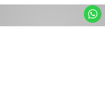
Planeje
seu
Futuro
Com o GEIPREV
SRTVS Qd. 701 Conj. L, Bl. 01 nº 38. Ed.